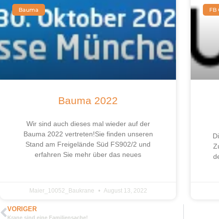
Bauma
FB 
Bauma 2022
Wir sind auch dieses mal wieder auf der
Bauma 2022 vertreten!Sie finden unseren
Di
Stand am Freigelände Süd FS902/2 und
Z
erfahren Sie mehr über das neues
d
Maier_10052_Baukrane
August 13, 2022
VORIGER
Krane sind eine Familiensache!