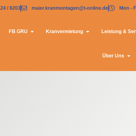
124 / 8203
maier.kranmontagen@t-online.de
Mon - F
FB GRU
Kranvermietung
Leistung & Ser
Über Uns