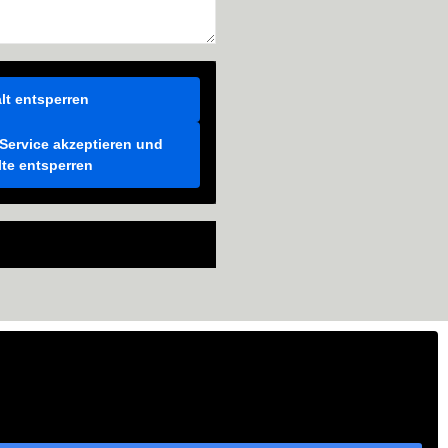
lt entsperren
 Service akzeptieren und
lte entsperren