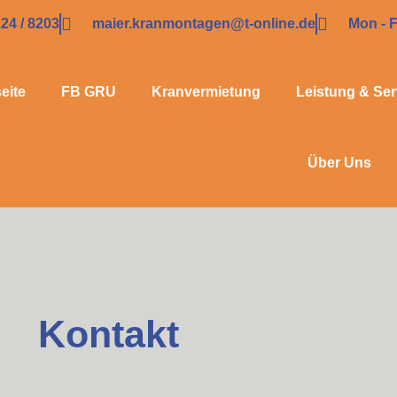
124 / 8203
maier.kranmontagen@t-online.de
Mon - F
seite
FB GRU
Kranvermietung
Leistung & Ser
Über Uns
Kontakt